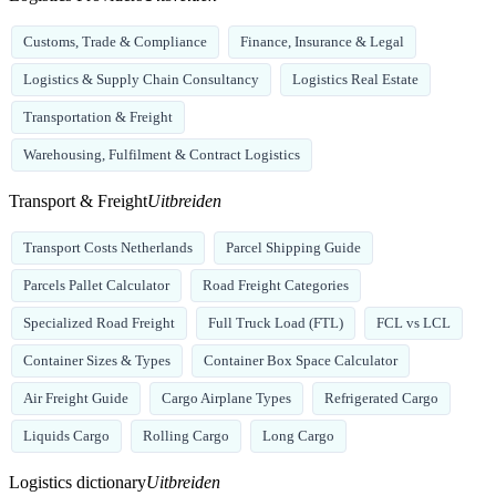
Customs, Trade & Compliance
Finance, Insurance & Legal
Logistics & Supply Chain Consultancy
Logistics Real Estate
Transportation & Freight
Warehousing, Fulfilment & Contract Logistics
Transport & Freight
Uitbreiden
Transport Costs Netherlands
Parcel Shipping Guide
Parcels Pallet Calculator
Road Freight Categories
Specialized Road Freight
Full Truck Load (FTL)
FCL vs LCL
Container Sizes & Types
Container Box Space Calculator
Air Freight Guide
Cargo Airplane Types
Refrigerated Cargo
Liquids Cargo
Rolling Cargo
Long Cargo
Logistics dictionary
Uitbreiden