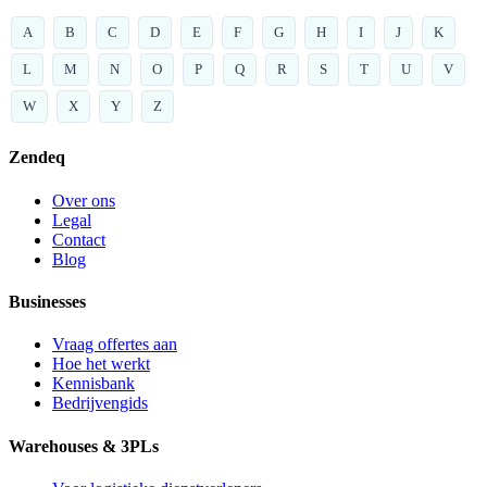
A
B
C
D
E
F
G
H
I
J
K
L
M
N
O
P
Q
R
S
T
U
V
W
X
Y
Z
Zendeq
Over ons
Legal
Contact
Blog
Businesses
Vraag offertes aan
Hoe het werkt
Kennisbank
Bedrijvengids
Warehouses & 3PLs