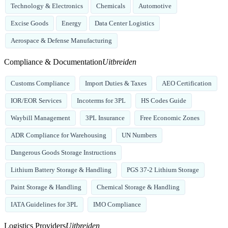
Technology & Electronics
Chemicals
Automotive
Excise Goods
Energy
Data Center Logistics
Aerospace & Defense Manufacturing
Compliance & Documentation
Uitbreiden
Customs Compliance
Import Duties & Taxes
AEO Certification
IOR/EOR Services
Incoterms for 3PL
HS Codes Guide
Waybill Management
3PL Insurance
Free Economic Zones
ADR Compliance for Warehousing
UN Numbers
Dangerous Goods Storage Instructions
Lithium Battery Storage & Handling
PGS 37-2 Lithium Storage
Paint Storage & Handling
Chemical Storage & Handling
IATA Guidelines for 3PL
IMO Compliance
Logistics Providers
Uitbreiden