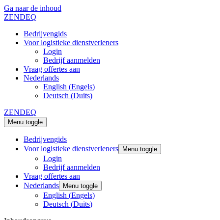
Ga naar de inhoud
ZENDEQ
Bedrijvengids
Voor logistieke dienstverleners
Login
Bedrijf aanmelden
Vraag offertes aan
Nederlands
English
(
Engels
)
Deutsch
(
Duits
)
ZENDEQ
Menu toggle
Bedrijvengids
Voor logistieke dienstverleners
Menu toggle
Login
Bedrijf aanmelden
Vraag offertes aan
Nederlands
Menu toggle
English
(
Engels
)
Deutsch
(
Duits
)